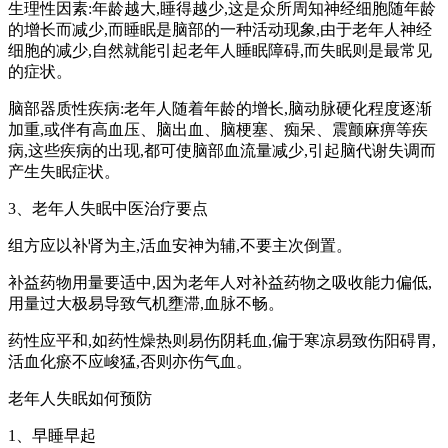
生理性因素:年龄越大,睡得越少,这是众所周知神经细胞随年龄
的增长而减少,而睡眠是脑部的一种活动现象,由于老年人神经
细胞的减少,自然就能引起老年人睡眠障碍,而失眠则是最常见
的症状。
脑部器质性疾病:老年人随着年龄的增长,脑动脉硬化程度逐渐
加重,或伴有高血压、脑出血、脑梗塞、痴呆、震颤麻痹等疾
病,这些疾病的出现,都可使脑部血流量减少,引起脑代谢失调而
产生失眠症状。
3、老年人失眠中医治疗要点
组方应以补肾为主,活血安神为辅,不要主次倒置。
补益药物用量要适中,因为老年人对补益药物之吸收能力偏低,
用量过大极易导致气机壅滞,血脉不畅。
药性应平和,如药性燥热则易伤阴耗血,偏于寒凉易致伤阳碍胃,
活血化瘀不应峻猛,否则亦伤气血。
老年人失眠如何预防
1、早睡早起