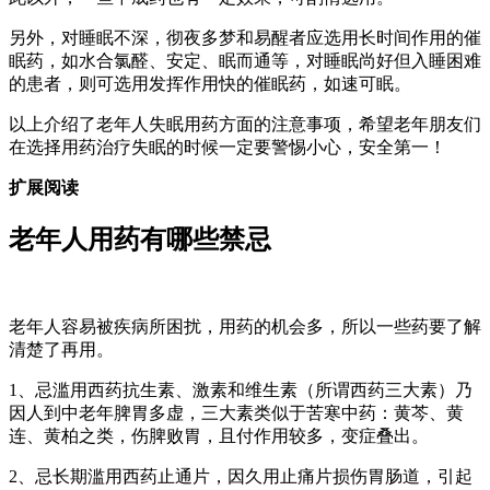
另外，对睡眠不深，彻夜多梦和易醒者应选用长时间作用的催
眠药，如水合氯醛、安定、眠而通等，对睡眠尚好但入睡困难
的患者，则可选用发挥作用快的催眠药，如速可眠。
以上介绍了老年人失眠用药方面的注意事项，希望老年朋友们
在选择用药治疗失眠的时候一定要警惕小心，安全第一！
扩展阅读
老年人用药有哪些禁忌
老年人容易被疾病所困扰，用药的机会多，所以一些药要了解
清楚了再用。
1、忌滥用西药抗生素、激素和维生素（所谓西药三大素）乃
因人到中老年脾胃多虚，三大素类似于苦寒中药：黄芩、黄
连、黄柏之类，伤脾败胃，且付作用较多，变症叠出。
2、忌长期滥用西药止通片，因久用止痛片损伤胃肠道，引起