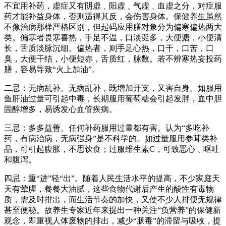
不宜用补药，虚症又有阴虚﹑阳虚﹑气虚﹑血虚之分，对症服
药才能补益身体，否则适得其反，会伤害身体。保健养生虽然
不像治病那样严格区别，但起码应用膳对象分为偏寒偏热两大
类。偏寒者畏寒喜热，手足不温，口淡涎多，大便溏，小便清
长，舌质淡脉沉细。偏热者，则手足心热，口干，口苦，口
臭，大便干结，小便短赤，舌质红，脉数。若不辨寒热妄投药
膳，容易导致“火上加油”。
二忌：无病乱补。无病乱补，既增加开支，又害自身。如服用
鱼肝油过量可引起中毒，长期服用葡萄糖会引起发胖，血中胆
固醇增多，易诱发心血管疾病。
三忌：多多益善。任何补药服用过量都有害。认为“多吃补
药，有病治病，无病强身”是不科学的。如过量服用参茸类补
品，可引起腹胀，不思饮食；过服维生素C，可致恶心﹑呕吐
和腹泻。
四忌：重“进”轻“出”。随着人民生活水平的提高，不少家庭天
天有荤腥，餐餐大油腻，这些食物代谢后产生的酸性有毒物
质，需及时排出，而生活节奏的加快，又使不少人排便无规律
甚至便秘。故养生专家近年来提出一种关注“负营养”的保健新
观念，即重视人体废物的排出，减少“肠毒”的滞留与吸收，提