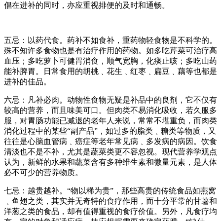
倡在进补的同时，亦应重视排便的及时和通畅。
五忌：以药代食。药补不如食补，重药物轻食物是不科学的。
殊不知许多食物也是有治疗作用的药物。如多吃芹菜可治疗高
血压；多吃萝卜可健胃消食，顺气宽胸，化痰止咳；多吃山药
能补脾胃。日常食用的胡桃﹑花生﹑红枣﹑扁豆﹑藕等也都是
进补的佳品。
六忌：凡补必肉。动物性食物无疑是补品中的良剂，它不仅有
较高的营养，而且味美可口。但肉类不易消化吸收，若久服多
服，对胃肠功能已减退的老年人来说，常常不堪重负，而肉类
消化过程中的某些“副产品”，如过多的脂类﹑糖类等物质，又
往往是心脑血管病﹑癌症等老年常见病﹑多发病的病因。饮食
清淡也不是不补，尤其是蔬菜类更不容忽视。现代营养学观点
认为，新鲜的水果和蔬菜含有多种维生素和微量元素，是人体
必不可少的营养物质。
七忌：越贵越补。“物以稀为贵”，那些高贵的传统食品如燕窝
﹑鱼翅之类，其实并无奇特的食疗作用，而十分平常的甘薯和
洋葱之类的食品，却有值得重视的食疗价值。另外，凡食疗均