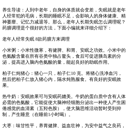
养生导读：人到中老年，自身的体质就会变差，失眠就是老年
人经常犯的毛病，长期的睡眠不足，会影响人的身体健康、精
神萎靡、记忆力减退等。那么，老年人长期失眠怎么调理呢？
药膳调理是个很好的方法，下面小编就来详细介绍下：
老年人经常失眠 8款药膳方来调理
小米粥：小米性微寒，有健脾、和胃、安眠之功效。小米中的
色氨酸含量在所有谷类中独占鳌头，食后可促进胰岛素的分
泌，提高进入脑内色氨酸的量，能起良好的助眠作用。
柏子仁炖猪心：猪心一只，柏子仁10 克。将猪心洗净血污，
然后把柏子仁放入猪心内，隔水炖熟服食。有良好的安眠效
果。
热牛奶：安眠效果可与安眠药媲美。牛奶的蛋白质中含有人体
必需的色氨酸，它能促使大脑神经细胞分泌出一种使人产生困
倦感觉的血清素（五羟色胺），使大脑思维活动暂时受到抑
制，产生睡意（在睡前1小时喝）。
大枣：味甘性平，养胃健脾、益血壮神，为安中益气之良药，