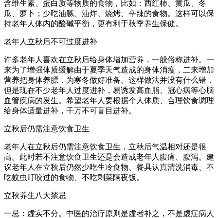
含维生素、蛋白质等物质的食物，比如：西红柿、黄瓜、冬
瓜、萝卜；少吃油腻、油炸、烧烤、辛辣的食物。这样可以保
持老年人体内的酸碱平衡，更有利于秋季养生保健。
老年人立秋后不可过度进补
许多老年人喜欢在立秋后给身体增加营养，一般俗称进补。一
来为了增强体质缓解由于夏季天气造成的身体消瘦，二来增加
营养把身体养膘，为寒冬做好准备。这样做法并没有什么错，
但是现在不少老年人过度进补，易诱发高血脂、冠心病等心脑
血管疾病的发生。希望老年人要根据个人体质、合理饮食调理
给身体适量进补，千万不可盲目进补。
立秋后仍需注意饮食卫生
老年人在立秋后仍需注意饮食卫生，立秋后气温相对还是很
高。此时若不注意饮食卫生还是会造成老年人腹痛、腹泻。建
议老年人在立秋后仍然少吃生冷食物、餐具认真清洗消毒、不
吃蚊虫叮咬过的食物、不吃剩菜隔夜饭。
立秋养生八大禁忌
一忌：虚实不分。中医的治疗原则是虚者补之，不是虚症病人