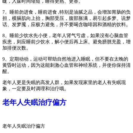
眬，入寐时间缩短，睡得更熟、更香。
7、睡前勿进食，睡前进食 ,特别是油腻之品，会增加胃肠的负
担，横膈肌向上抬，胸部受压，腹部胀满，易引起多梦、说梦
话、发梦魇，应极力避免，并不要喝含咖啡因和酒精的饮料。
8、睡前少饮水先小便，老年人肾气亏虚，如果没有心脑血管
疾患，则应睡前少饮水，解小便后再上床。避免膀胱充盈，增
加排便次数。
9、定期动动，运动可帮助自然地进入睡眠，但不要在太晚的
黄昏时运动，因为这能刺激心血管和神经系统，并使你保持清
醒。
老年人更是失眠的高发人群，如果发现家里的老人有失眠现
象，一定要及时调理和治疗哦。
老年人失眠治疗偏方
老年人失眠治疗偏方