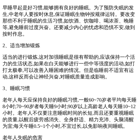
早睡早起是好习惯,能够拥有良好的睡眠。为了预防失眠的发
生,中老年人要按时休息,保证睡眠生物钟按规律运转。要改变
那些不利于睡眠的生活习惯,如饮酒、饮咖啡、喝浓茶、晚睡
等,避免睡前过度兴奋。还要减少内心的忧虑和恐惧不安,做到
按时作息。
2、适当增加锻炼
适当的进行锻炼,这对加强睡眠是很有帮助的,应该保持一个活
力的生活状态,如果在白天能够进行一些中等强度的活动,如打
打太极拳,可以改善入睡困难的情况。但是临睡前不适宜有运
动,这样反而会让神经兴奋,对睡眠质量造成影响。
3、睡眠习惯
老年人每天应保持良好的睡眠习惯,一般60~70岁者平均每天睡
8小时;70~90岁者每天睡9小时;90岁以上高龄老人每天睡10~12
小时。老年人不仅要注意睡眠时间的长短,而且还要重视睡眠
的质量,以醒后疲劳感消失、全身舒适、精力充沛、头脑清醒
为宜;每天午睡0.5~1个小时,不宜过长,以免影响夜间睡眠。
老年人失眠的危害