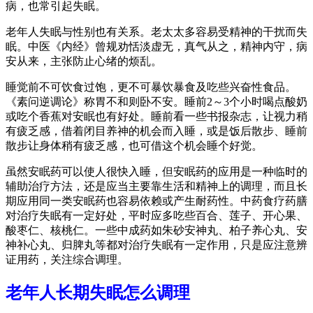
病，也常引起失眠。
老年人失眠与性别也有关系。老太太多容易受精神的干扰而失
眠。中医《内经》曾规劝恬淡虚无，真气从之，精神内守，病
安从来，主张防止心绪的烦乱。
睡觉前不可饮食过饱，更不可暴饮暴食及吃些兴奋性食品。
《素问逆调论》称胃不和则卧不安。睡前2～3个小时喝点酸奶
或吃个香蕉对安眠也有好处。睡前看一些书报杂志，让视力稍
有疲乏感，借着闭目养神的机会而入睡，或是饭后散步、睡前
散步让身体稍有疲乏感，也可借这个机会睡个好觉。
虽然安眠药可以使人很快入睡，但安眠药的应用是一种临时的
辅助治疗方法，还是应当主要靠生活和精神上的调理，而且长
期应用同一类安眠药也容易依赖或产生耐药性。中药食疗药膳
对治疗失眠有一定好处，平时应多吃些百合、莲子、开心果、
酸枣仁、核桃仁。一些中成药如朱砂安神丸、柏子养心丸、安
神补心丸、归脾丸等都对治疗失眠有一定作用，只是应注意辨
证用药，关注综合调理。
老年人长期失眠怎么调理