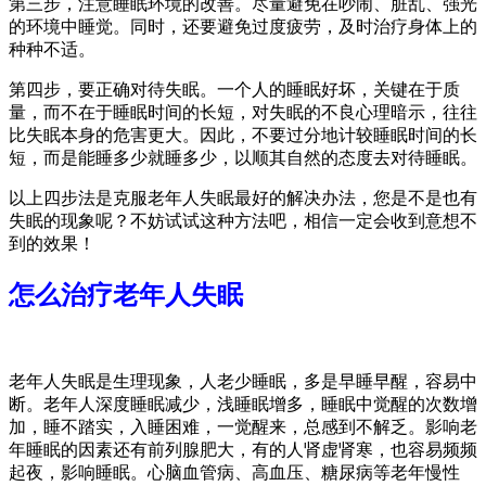
第三步，注意睡眠环境的改善。尽量避免在吵闹、脏乱、强光
的环境中睡觉。同时，还要避免过度疲劳，及时治疗身体上的
种种不适。
第四步，要正确对待失眠。一个人的睡眠好坏，关键在于质
量，而不在于睡眠时间的长短，对失眠的不良心理暗示，往往
比失眠本身的危害更大。因此，不要过分地计较睡眠时间的长
短，而是能睡多少就睡多少，以顺其自然的态度去对待睡眠。
以上四步法是克服老年人失眠最好的解决办法，您是不是也有
失眠的现象呢？不妨试试这种方法吧，相信一定会收到意想不
到的效果！
怎么治疗老年人失眠
老年人失眠是生理现象，人老少睡眠，多是早睡早醒，容易中
断。老年人深度睡眠减少，浅睡眠增多，睡眠中觉醒的次数增
加，睡不踏实，入睡困难，一觉醒来，总感到不解乏。影响老
年睡眠的因素还有前列腺肥大，有的人肾虚肾寒，也容易频频
起夜，影响睡眠。心脑血管病、高血压、糖尿病等老年慢性