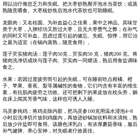
用以治疗倦怠乏力和失眠。把大枣炒熟掰开泡水当茶饮；或蒸
熟随意嚼食。大枣核炒焦后泡水代茶饮也可助睡眠。
龙眼肉：又名桂圆。为补血益心之佳果，果中之神品。其味甘
类于大枣，入脾经功又胜过大枣，且无大枣壅气之弊；在补气
的同时又可补血。思虑过度引起的健忘、失眠、惊悸，用它治
之最为适宜（在锅内蒸熟，随意食用）。
莲子芡实猪肉汤：莲子肉50克，芡实肉50 克，猪肉200 克。将
猪肉洗净切成块与莲子肉、芡实肉一同煨汤，熟后用食盐调味
食之。
水果：若因过度疲劳而引起的失眠，可在睡前吃点柑橘、橙
子、苹果、香蕉、梨等属碱性的食物，它们均含有丰富的维生
素，有抗肌肉疲劳之功效。还可把剩下的果皮放在枕头旁，躺
在床上闻其芳香气味，这样也可诱人入睡。
乌灵参炖鸡：将鸡去除内脏，把乌灵参100克用温水浸泡4~8
小时后洗净切片放到鸡腹内，再放进砂锅加佐料和水清炖，熟
后放少许盐即可食用。该膳色泽乳白，有浓厚蘑菇香味，服后
补气健脾、养心安神，对失眠者疗效甚佳。