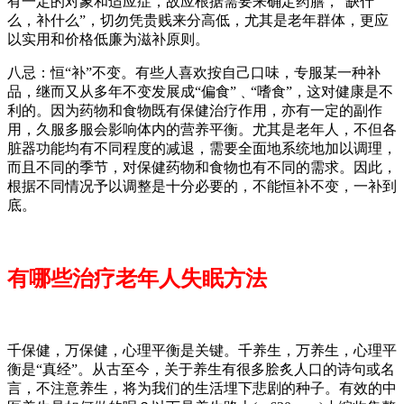
有一定的对象和适应症，故应根据需要来确定药膳，“缺什
么，补什么”，切勿凭贵贱来分高低，尤其是老年群体，更应
以实用和价格低廉为滋补原则。
八忌：恒“补”不变。有些人喜欢按自己口味，专服某一种补
品，继而又从多年不变发展成“偏食”﹑“嗜食”，这对健康是不
利的。因为药物和食物既有保健治疗作用，亦有一定的副作
用，久服多服会影响体内的营养平衡。尤其是老年人，不但各
脏器功能均有不同程度的减退，需要全面地系统地加以调理，
而且不同的季节，对保健药物和食物也有不同的需求。因此，
根据不同情况予以调整是十分必要的，不能恒补不变，一补到
底。
有哪些治疗老年人失眠方法
千保健，万保健，心理平衡是关键。千养生，万养生，心理平
衡是“真经”。从古至今，关于养生有很多脍炙人口的诗句或名
言，不注意养生，将为我们的生活埋下悲剧的种子。有效的中