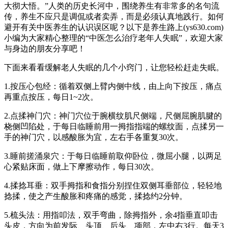
大彻大悟。”人类的历史长河中，围绕养生有非常多的名句流
传，养生不应只是调侃或者卖弄，而是必须认真地践行。如何
避开有关中医养生的认识误区呢？以下是养生路上(ys630.com)
小编为大家精心整理的“中医怎么治疗老年人失眠”，欢迎大家
与身边的朋友分享吧！
下面来看看缓解老人失眠的几个小窍门，让您轻松赶走失眠。
1.按压心包经：循着双侧上臂内侧中线，由上向下按压，痛点
再重点按压，每日1~2次。
2.点揉神门穴：神门穴位于腕横纹肌尺侧端，尺侧屈腕肌腱的
桡侧凹陷处，于每日临睡前用一拇指指端的螺纹面，点揉另一
手的神门穴，以感酸胀为宜，左右手各重复30次。
3.睡前搓涌泉穴：于每日临睡前取仰卧位，微屈小腿，以两足
心紧贴床面，做上下摩擦动作，每日30次。
4.揉捻耳垂：双手拇指和食指分别捏住双侧耳垂部位，轻轻地
捻揉，使之产生酸胀和疼痛的感觉，揉捻约2分钟。
5.梳头法：用指叩法，双手弯曲，除拇指外，余4指垂直叩击
头皮，方向为前发际、头顶、后头、项部，左中右3行。每天3