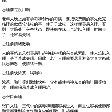
睡。
忌睡前过度用脑
老年人晚上如有学习和创作的习惯，要把较费脑的事先做完，
临睡前做些较轻松的事，使子子放松，这样便容易入睡。否
則，大脑处于兴奋状态，即使躺在床上也难以入睡，时间长
了，还容易失眠。
忌睡前情绪激动
人的喜怒哀乐都容易引起神经中枢的兴奋或紊乱，使人难以入
睡，甚至造成失眠。因此，老年人睡前要尽量避免大喜大怒或
忧思恼怒，使情绪平衡。
忌睡前饮浓茶、喝咖啡
浓茶、咖啡等剌激性饮料，含有能使精神亢奋的咖啡因等物
质，睡前喝易造成入睡困难。
忌张口而睡
张口入睡，空气中的病毒和细菌容易进入，而且也容易使肺部
和胃部受到冷空气和灰尘的剌激，引起疾病。