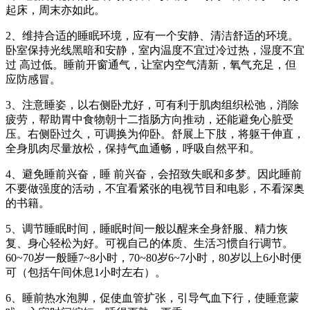
起床，周末亦如此。
2、维持合适的睡眠环境，应有一个安静、清洁舒适的环境。
卧室保持光线黑暗和安静，室内温度不宜过冷过热，湿度不宜
过 高过低。睡前开窗通气，让室内空气清新，氧气充足，但
应防感冒。
3、注意睡姿，以右侧卧尤好，可有利于肌肉组织松弛，消除
疲劳，帮助胃中食物朝十二指肠方向推动，还能避免心脏受
压。右侧卧过久，可调换为仰卧。舒展上下肢，将躯干伸直，
全身肌肉尽量放松，保持气血通畅，呼吸自然平和。
4、避免睡前兴奋，睡 前兴奋，会招致失眠和多梦。因此睡前
不要做强度的活动，不宜看紧张的电视节目和电影，不看深奥
的书籍。
5、调节睡眠时间，睡眠时间一般以醒来全身舒服、精力恢
复、身心轻松为好。可视自己的体质、生活习惯自行调节。
60~70岁一般睡7~8小时，70~80岁6~7小时，80岁以上6小时便
可（包括午间休息1小时左右）。
6、睡前热水泡脚，促使血管扩张，引导气血下行，使睡意蒙