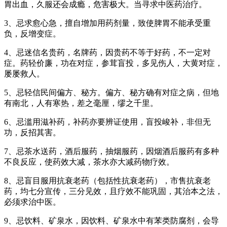
胃出血，久服还会成瘾，危害极大。当寻求中医药治疗。
3、忌求愈心急，擅自增加用药剂量，致使脾胃不能承受重
负，反增变症。
4、忌迷信名贵药，名牌药，因贵药不等于好药，不一定对
症。药轻价廉，功在对症，参茸盲投，多见伤人，大黄对症，
屡屡救人。
5、忌轻信民间偏方、秘方。偏方、秘方确有对症之病，但地
有南北，人有寒热，差之毫厘，缪之千里。
6、忌滥用滋补药，补药亦要辨证使用，盲投峻补，非但无
功，反招其害。
7、忌茶水送药，酒后服药，抽烟服药，因烟酒后服药有多种
不良反应，使药效大减，茶水亦大减药物疗效。
8、忌盲目服用抗衰老药（包括性抗衰老药），市售抗衰老
药，均七分宣传，三分见效，且疗效不能巩固，其治本之法，
必须求治中医。
9、忌饮料、矿泉水，因饮料、矿泉水中有苯类防腐剂，会导