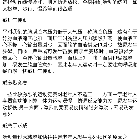
选择动作缓慢柔和、肌肉协调放松、全身得到活动的练习，如
太极拳、步行、慢跑等都很合适。
戒屏气使劲
平时我们的胸膜腔内压力低于大气压，称胸腔负压，这有利于
静脉血液流回心脏，而屏气时胸腔内压力骤然升高，使血液回
心不畅，心输出量减少，因而脑的血液供应也减少，故易发生
头晕、目眩，严重者可发生昏厥;而屏气完毕时，血液骤然大
量回心，会使心输出量骤增，血压上升，脑子血供也猛然增
加，易发生脑血管意外。因此老年人运动时一定要注意呼吸顺
畅自然，切戒屏气使劲。
戒激烈竞赛
一些比较激烈的运动竞赛对老年人不适宜，一方面由于老年人
各器官功能下降，体力运动员慢，协调反应能力差，易发生运
动损伤;另一方面，激烈的竞赛易使情绪过分激动，容易诱发
意外。
戒急于求成
活动量过大或增加快往往是老年人发生意外损伤的原因之一。