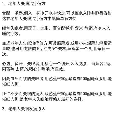
1、老年人失眠治疗偏方
食醋一汤匙,倒入一杯冷开水中饮之,可以催眠入睡并睡得香甜
这在老年人失眠治疗偏方中既简单有方便
经常失眠者,用莲子、龙眼、百合配秫米(粟米)熬粥,有令人入
睡的疗效。
血虚老年人失眠治疗偏方,可常服藕粉,或用小火煨藕加蜂蜜适
量吃;也可用龙眼肉10g,红枣5个去核,蒸鸡蛋一个食用,每日一
次。
心虚、多汗、失眠者,用猪心一个切开,装入党参、当归各25g,
同蒸熟,去药,吃猪心并喝汤,有良效。
因高血压而致的失眠者,用芭蕉根50g,猪瘦肉100g,同煮服用,能
催眠入睡。
怔忡不安而失眠的病人,取芭蕉根50g,猪瘦肉100g,同煮服用,能
催眠入睡,是老年人失眠治疗偏方最好的选择。
2、老年人失眠发病原因