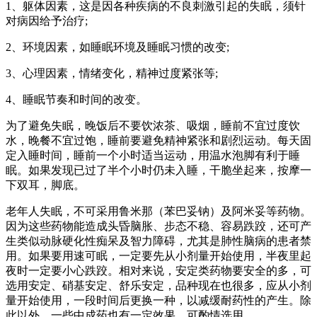
1、躯体因素，这是因各种疾病的不良刺激引起的失眠，须针
对病因给予治疗;
2、环境因素，如睡眠环境及睡眠习惯的改变;
3、心理因素，情绪变化，精神过度紧张等;
4、睡眠节奏和时间的改变。
为了避免失眠，晚饭后不要饮浓茶、吸烟，睡前不宜过度饮
水，晚餐不宜过饱，睡前要避免精神紧张和剧烈运动。每天固
定入睡时间，睡前一个小时适当运动，用温水泡脚有利于睡
眠。如果发现已过了半个小时仍未入睡，干脆坐起来，按摩一
下双耳，脚底。
老年人失眠，不可采用鲁米那（苯巴妥钠）及阿米妥等药物。
因为这些药物能造成头昏脑胀、步态不稳、容易跌跤，还可产
生类似动脉硬化性痴呆及智力障碍，尤其是肺性脑病的患者禁
用。如果要用速可眠，一定要先从小剂量开始使用，半夜里起
夜时一定要小心跌跤。相对来说，安定类药物要安全的多，可
选用安定、硝基安定、舒乐安定，品种现在也很多，应从小剂
量开始使用，一段时间后更换一种，以减缓耐药性的产生。除
此以外，一些中成药也有一定效果，可酌情选用。