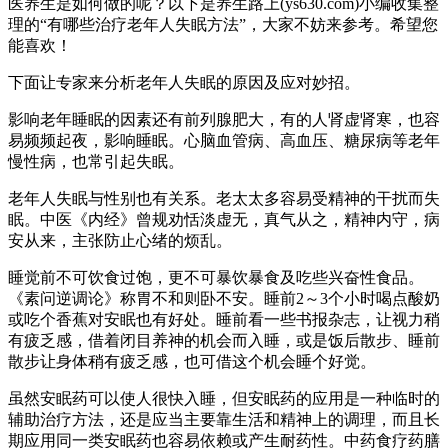
医养生是如何做的呢？以下是养生路上(ys630.com)小编收集整
理的“有哪些治疗老年人失眠方法”，大家不妨来参考。希望您
能喜欢！
下面让专家来分析老年人失眠的原因及应对妙招。
影响老年睡眠的因素还有前列腺肥大，有的人肾虚肾寒，也容
易频频起夜，影响睡眠。心脑血管病、高血压、糖尿病等老年
慢性病，也常引起失眠。
老年人失眠与性别也有关系。老太太多容易受精神的干扰而失
眠。中医《内经》曾规劝恬淡虚无，真气从之，精神内守，病
安从来，主张防止心绪的烦乱。
睡觉前不可饮食过饱，更不可暴饮暴食及吃些兴奋性食品。
《素问逆调论》称胃不和则卧不安。睡前2～3个小时喝点酸奶
或吃个香蕉对安眠也有好处。睡前看一些书报杂志，让视力稍
有疲乏感，借着闭目养神的机会而入睡，或是饭后散步、睡前
散步让身体稍有疲乏感，也可借这个机会睡个好觉。
虽然安眠药可以使人很快入睡，但安眠药的应用是一种临时的
辅助治疗方法，还是应当主要靠生活和精神上的调理，而且长
期应用同一类安眠药也容易依赖或产生耐药性。中药食疗药膳