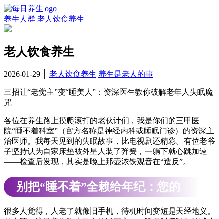
养生人群
老人饮食养生
老人饮食养生
2026-01-29
│
老人饮食养生
养生是老人的事
三招让“老觉主”变“睡美人”：资深医生教你破解老年人失眠魔
咒
各位在养生路上摸爬滚打的老伙计们，我是你们的三甲医
院“睡不着科室”（官方名称是神经内科或睡眠门诊）的资深主
治医师。我每天见到的失眠故事，比电视剧还精彩。有位老爷
子坚持认为自家床垫被外星人装了弹簧，一躺下就心跳加速
——检查后发现，其实是晚上那壶浓铁观音在“造反”。
别把“睡不着”全赖给年纪：您的
失眠是哪一款？
很多人觉得，人老了就像旧手机，待机时间变短是天经地义。