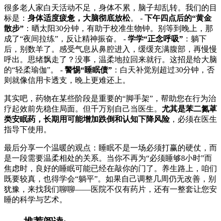
很多老人家白天活动不足，身体不累，脑子却乱转。我们的目
标是：
身体适度疲惫，大脑彻底放松
。 -
下午四点后的“黄金
散步”
：晒太阳30分钟，有助于校准生物钟。别等到晚上，那
成了“夜间拉练”，反让精神振奋。 -
学学“正念呼吸”
：躺下
后，别数羊了。感受气息从鼻腔进入，缓缓充满腹部，再慢慢
呼出。思绪飘走了？没事，温柔地拉回来就行。这招是给大脑
的“轻柔瑜伽”。 -
警惕“睡眠债”
：白天补觉别超过30分钟，否
则就像信用卡透支，晚上更难还上。
其实吧，药物在某些阶段是重要的“脚手架”，帮助您在行为治
疗起效前先稳住局面。但千万别自己当医生。
尤其是苯二氮䓬
类安眠药，长期用可能增加跌倒和认知下降风险
，必须在医生
指导下使用。
最后分享一个温暖的观点：睡眠不是一场必须打赢的硬仗，而
是一段需要温柔相处的关系。当你不再为“必须睡够8小时”而
焦虑时，良好的睡眠可能已经在敲你的门了。养生路上，咱们
既要较真，也得学会“躺平”。如果自己调整几周仍无改善，别
犹豫，来找我们聊聊——医院不仅有药片，还有一整套让您安
睡的科学与艺术。