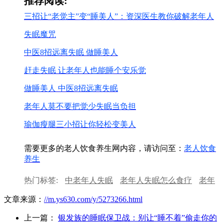
推荐阅读:
三招让“老觉主”变“睡美人”：资深医生教你破解老年人
失眠魔咒
中医8招远离失眠 做睡美人
赶走失眠 让老年人也能睡个安乐觉
做睡美人 中医8招远离失眠
老年人莫不要把觉少失眠当负担
瑜伽瘦腿三小招让你轻松变美人
需要更多的老人饮食养生网内容，请访问至：
老人饮食
养生
热门标签:
中老年人失眠
老年人失眠怎么食疗
老年
人失眠如何食疗
老年人失眠怎么办
中医养生让女人
文章来源：
//m.ys630.com/y/5273266.html
变年轻
教你10招养生好方法
上一篇：
银发族的睡眠保卫战：别让“睡不着”偷走你的