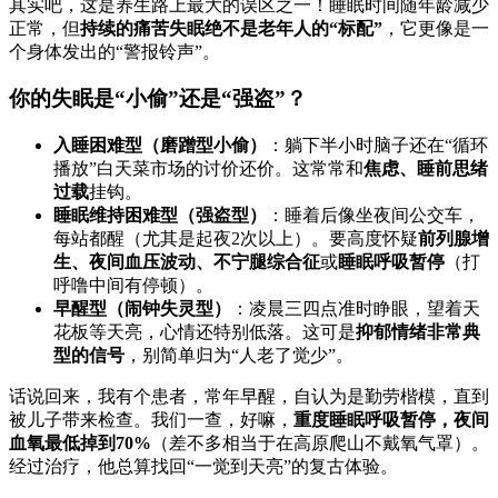
其实吧，这是养生路上最大的误区之一！睡眠时间随年龄减少
正常，但
持续的痛苦失眠绝不是老年人的“标配”
，它更像是一
个身体发出的“警报铃声”。
你的失眠是“小偷”还是“强盗”？
入睡困难型（磨蹭型小偷）
：躺下半小时脑子还在“循环
播放”白天菜市场的讨价还价。这常常和
焦虑、睡前思绪
过载
挂钩。
睡眠维持困难型（强盗型）
：睡着后像坐夜间公交车，
每站都醒（尤其是起夜2次以上）。要高度怀疑
前列腺增
生、夜间血压波动、不宁腿综合征
或
睡眠呼吸暂停
（打
呼噜中间有停顿）。
早醒型（闹钟失灵型）
：凌晨三四点准时睁眼，望着天
花板等天亮，心情还特别低落。这可是
抑郁情绪非常典
型的信号
，别简单归为“人老了觉少”。
话说回来，我有个患者，常年早醒，自认为是勤劳楷模，直到
被儿子带来检查。我们一查，好嘛，
重度睡眠呼吸暂停，夜间
血氧最低掉到70%
（差不多相当于在高原爬山不戴氧气罩）。
经过治疗，他总算找回“一觉到天亮”的复古体验。