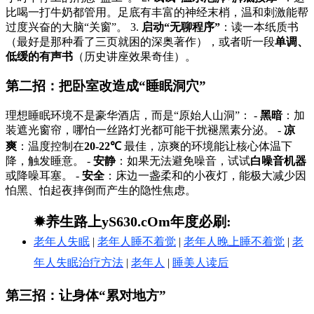
比喝一打牛奶都管用。足底有丰富的神经末梢，温和刺激能帮
过度兴奋的大脑“关窗”。 3.
启动“无聊程序”
：读一本纸质书
（最好是那种看了三页就困的深奥著作），或者听一段
单调、
低缓的有声书
（历史讲座效果奇佳）。
第二招：把卧室改造成“睡眠洞穴”
理想睡眠环境不是豪华酒店，而是“原始人山洞”： -
黑暗
：加
装遮光窗帘，哪怕一丝路灯光都可能干扰褪黑素分泌。 -
凉
爽
：温度控制在
20-22℃
最佳，凉爽的环境能让核心体温下
降，触发睡意。 -
安静
：如果无法避免噪音，试试
白噪音机器
或降噪耳塞。 -
安全
：床边一盏柔和的小夜灯，能极大减少因
怕黑、怕起夜摔倒而产生的隐性焦虑。
✹养生路上yS630.cOm年度必刷:
老年人失眠
|
老年人睡不着觉
|
老年人晚上睡不着觉
|
老
年人失眠治疗方法
|
老年人
|
睡美人读后
第三招：让身体“累对地方”