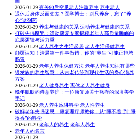
画
2026-01-29
有关90后空巢老人注重养生
养生老人
退休后身体反而变差？医学博士：别只养身，忘了“养
心”这剂药
2026-01-29
养生与健康的关系
运动养生与健康的关系
打破失眠魔咒：运动康复专家揭秘老年人高质量睡眠的
底层逻辑与活力重
2026-01-29
老人养生之生活起居
老人生活保健养生
颠覆认知！清晨第一件事做错，你的“养生”可能正拖垮
肠胃
2026-01-29
老年人养生保健方法
老年人养生知识有哪些
银发族的养生智慧：从古老传统到现代生活的身心滋养
方案
2026-01-29
老人健身养生
离休老人养生健身
晚年肌肤的诗意养护：一位康复师关于瘙痒的深度美学
手记
2026-01-29
老人养生应讲科学
老人性养生
破解老年失眠迷思：康复理疗师教你，从“睡不着”到“睡
得香”的科学
2026-01-29
老年人的养生
老年人养生
老年人的名言
2026-01-29