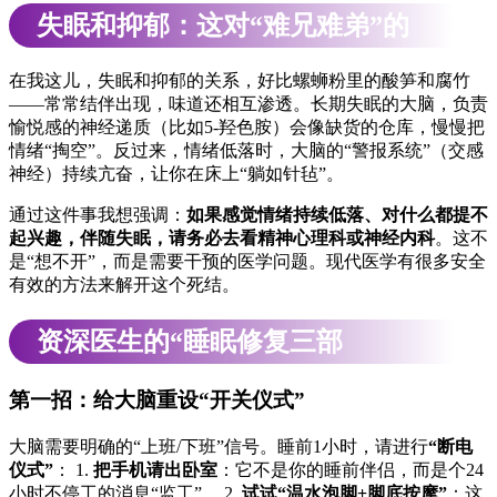
失眠和抑郁：这对“难兄难弟”的
捆绑销售
在我这儿，失眠和抑郁的关系，好比螺蛳粉里的酸笋和腐竹
——常常结伴出现，味道还相互渗透。长期失眠的大脑，负责
愉悦感的神经递质（比如5-羟色胺）会像缺货的仓库，慢慢把
情绪“掏空”。反过来，情绪低落时，大脑的“警报系统”（交感
神经）持续亢奋，让你在床上“躺如针毡”。
通过这件事我想强调：
如果感觉情绪持续低落、对什么都提不
起兴趣，伴随失眠，请务必去看精神心理科或神经内科
。这不
是“想不开”，而是需要干预的医学问题。现代医学有很多安全
有效的方法来解开这个死结。
资深医生的“睡眠修复三部
曲”（非药物版）
第一招：给大脑重设“开关仪式”
大脑需要明确的“上班/下班”信号。睡前1小时，请进行
“断电
仪式”
： 1.
把手机请出卧室
：它不是你的睡前伴侣，而是个24
小时不停工的消息“监工”。 2.
试试“温水泡脚+脚底按摩”
：这