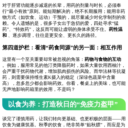
对于肝肾功能逐步减退的长辈，用药的剂量与时长，必须奉
行“最小有效”原则。能短期解决的，绝不长期服用；能用非药
物方式（如饮食、运动）干预的，就尽量减少对化学制剂的依
赖。令人遗憾的是，很多子女出于急切的爱，四处寻求“猛
药”、“特效药”，这反而可能让虚弱的身体承受不住。
药性温
和
、逐步调理，往往是更安全、更长久的路径。
第四道护栏：看清“药食同源”的另一面：相互作用
这里有一个至关重要却常被忽视的角落：
药物与食物的互动
。例如，服用常见的他汀类降脂药时，如果大量饮用西柚汁，
会严重干扰药物代谢，增加肌肉损伤的风险。而华法林等抗凝
药，则需要保持维生素K摄入的稳定（深绿色蔬菜中含量
高），忽多忽少都会影响药效。你看，餐桌上的美味，也可能
无声地影响药箱里的效用，不是吗？
以食为养：打造秋日的“免疫力盔甲”
谈完了谨慎用药，让我们转向更基础、也更积极的层面——用
饮食为健康筑基。秋季的饮食，绝非简单“贴秋膘”，而应是为