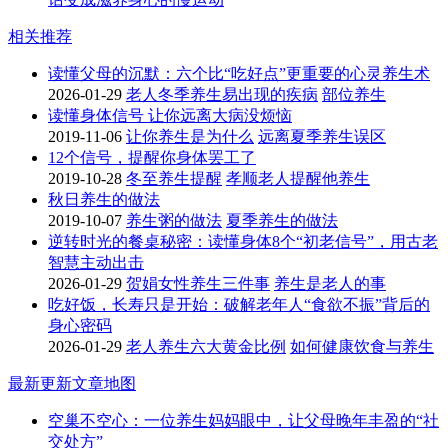
相关推荐
读懂父母的沉默：六个比“吃好点”更重要的心灵养生术
2026-01-29
老人冬季养生易出现的疾病
部位养生
读懂身体信号 让你远离大病没烦恼
2019-11-06
让你养生是为什么
远离夏季养生误区
12个信号，提醒你身体罢工了
2019-10-28
冬至养生提醒
孝顺老人提醒他养生
秋日养生的做法
2019-10-07
养生粥的做法
夏季养生的做法
逆转时光的餐桌秘密：读懂身体8个“初老信号”，用古老
智慧主动出击
2026-01-29
贺娟女性养生三件事
养生是老人的事
吃好饭，长寿只是开始：破解老年人“食欲不振”背后的
身心密码
2026-01-29
老人养生六大黄金比例
如何健康饮食与养生
最新更新
文章地图
空巢不空心：一位养生妈妈眼中，让父母晚年丰盈的“社
交处方”