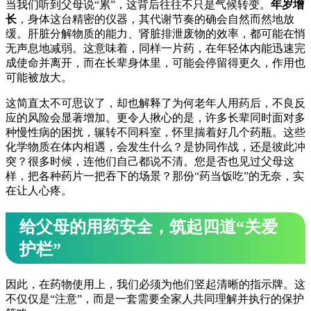
当我们听到父母说“累”，这背后往往不只是气候转变。
年岁增
长
，身体这台精密的仪器，其代谢节奏的确会自然而然地放
缓。肝脏分解物质的能力、肾脏排泄废物的效率，都可能在悄
无声息地减弱。这意味着，同样一片药，在年轻体内能迅速完
成使命并离开，而在长辈身体里，可能会停留得更久，作用也
可能被放大。
这简直太不可思议了，却也解释了为何老年人用药后，不良反
应的风险会显著增加。更令人揪心的是，许多长辈同时面对多
种慢性病的困扰，辗转不同科室，怀里揣着好几个药瓶。这些
化学物质在体内相遇，会发生什么？是协同作战，还是彼此冲
突？很多时候，连他们自己都说不清。您是否也见过父母这
样，把各种药片一把吞下的场景？那份“药当饭吃”的无奈，实
在让人心疼。
给父母的用药安全，筑起四道“关爱
护栏”
因此，在药物使用上，我们必须为他们竖起清晰的指示牌。这
不仅仅是“注意”，而是一套需要全家人共同理解并执行的保护