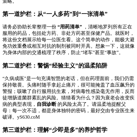
策略。
第一道护栏：从“一人多药”到“一张清单”
请务必协助长辈整理一份
“用药清单”
，清晰地罗列所有正在
服用的药品，包括处方药、非处方药甚至保健产品。就医时，
将这份文档展示给每一位医生看。这个简单的动作，能极大避
免功效重叠或相互对抗的制剂被同时开具。想象一下，这就像
为身体内部的交通梳理了秩序，防止“堵车”甚至“事故”。
第二道护栏：警惕“经验主义”的温柔陷阱
“久病成医”是一句充满智慧的老话，但在药理面前，我们仍需
保持敬畏。头痛时随手拿起止痛片，很可能掩盖了血压飙升的
警报；咳嗽了自行服用抗生素，对病毒性感染毫无作用，反而
徒增肠道菌群紊乱的风险。猜猜看为什么？因为衰老会改变疾
病的典型表现，
自我诊断
的风险太高了。请温柔地提醒父
母：每一次不适，都是身体独特的密码，最好交由专业医生来
破译。yS630.coM
第三道护栏：理解“少即是多”的养护哲学