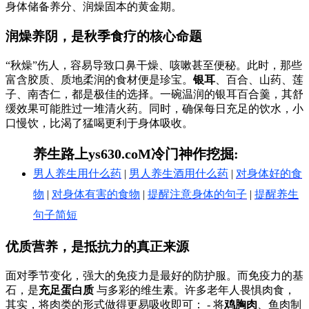
身体储备养分、润燥固本的黄金期。
润燥养阴，是秋季食疗的核心命题
“秋燥”伤人，容易导致口鼻干燥、咳嗽甚至便秘。此时，那些
富含胶质、质地柔润的食材便是珍宝。
银耳
、百合、山药、莲
子、南杏仁，都是极佳的选择。一碗温润的银耳百合羹，其舒
缓效果可能胜过一堆清火药。同时，确保每日充足的饮水，小
口慢饮，比渴了猛喝更利于身体吸收。
养生路上ys630.coM冷门神作挖掘:
男人养生用什么药
|
男人养生酒用什么药
|
对身体好的食
物
|
对身体有害的食物
|
提醒注意身体的句子
|
提醒养生
句子简短
优质营养，是抵抗力的真正来源
面对季节变化，强大的免疫力是最好的防护服。而免疫力的基
石，是
充足蛋白质
与多彩的维生素。许多老年人畏惧肉食，
其实，将肉类的形式做得更易吸收即可： - 将
鸡胸肉
、鱼肉制