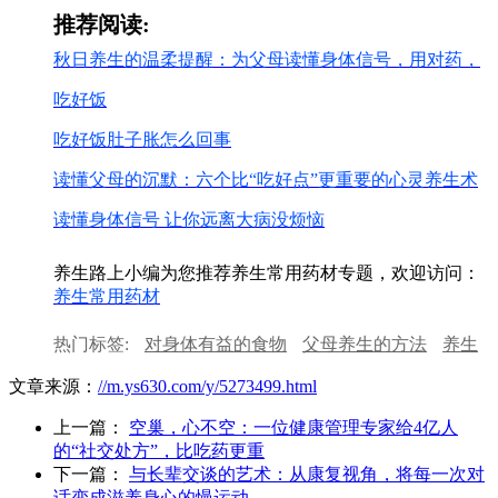
推荐阅读:
秋日养生的温柔提醒：为父母读懂身体信号，用对药，
吃好饭
吃好饭肚子胀怎么回事
读懂父母的沉默：六个比“吃好点”更重要的心灵养生术
读懂身体信号 让你远离大病没烦恼
养生路上小编为您推荐养生常用药材专题，欢迎访问：
养生常用药材
热门标签:
对身体有益的食物
父母养生的方法
养生
对身体好吗
秋日养生
养生对身体的健康知识
对身
文章来源：
//m.ys630.com/y/5273499.html
体养生的锻炼方法
上一篇：
空巢，心不空：一位健康管理专家给4亿人
的“社交处方”，比吃药更重
下一篇：
与长辈交谈的艺术：从康复视角，将每一次对
话变成滋养身心的慢运动