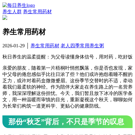
养生人群
养生常用药材
养生常用药材
2026-01-29
│
养生常用药材
老人四季常用养生粥
秋日养生的温柔提醒：为父母读懂身体信号，用对药，吃好饭
亲爱的朋友，随着第一片梧桐叶悄然飘落，你是否也发现，家
中父母的倦怠感似乎比往日浓了些？他们或许抱怨着睡不醒的
乏力，或许对着药盒微微蹙眉。这份季节交替时的不适，牵动
着我们最柔软的神经。作为陪伴大家走在养生路上的一名营养
师，我深深理解这份担忧。今天，我们暂且放下冰冷的医学条
文，用一种温暖而审慎的目光，重新凝视这个秋天，聊聊如何
为长辈们构筑一道更科学、更贴心的健康防线。
那份“秋乏”背后，不只是季节的叹息