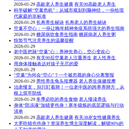
2026-01-29
高龄老人养生健康
有关90高龄老人养生
科学破解“空巢危机”：从城市规划到脑神经，一份给现
代家庭的非标准
2026-01-29
长寿养生秘诀
长寿老人的养生秘诀
空巢不空心：一份让晚年精神免疫系统强大的养生指南
2026-01-29
糖尿病饮食养生指南
糖尿病老人养生粥
惊蛰节气注意养生的温馨提醒
2026-01-29
老中医把脉“空巢”心：养神先养心，空心变欢心
2026-01-29
有关90后空巢老人注重养生
老人性养生
用身体接触表达对孩子无尽的爱
2026-01-29
“空巢”为何会“空心”？一个被忽视的身心分离警报
2026-01-29
男性养生龟头按摩器
老人养生保健按摩
治老慢支，别只盯着肺！一位老中医的跨界养肺方，从
根上筑牢防线
2026-01-29
冬季必吃的养生食物
老人慢读养生
身体“防冻液”加错更伤身！寒冬锻炼的底层逻辑与行动
清单
2026-01-29
高龄老人养生健康
有关38岁女性健康养生
大枣吃错也伤身？资深养生博主深度解读，解锁90%的