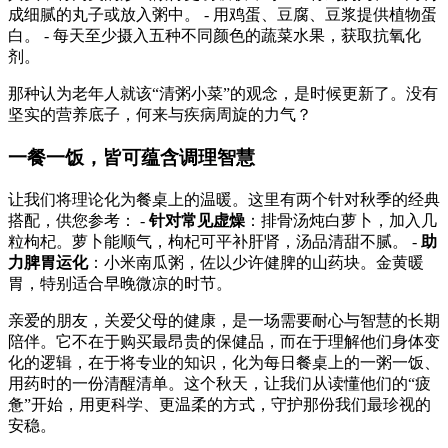
成细腻的丸子或放入粥中。 - 用鸡蛋、豆腐、豆浆提供植物蛋
白。 - 每天至少摄入五种不同颜色的蔬菜水果，获取抗氧化
剂。
那种认为老年人就该“清粥小菜”的观念，是时候更新了。没有
坚实的营养底子，何来与疾病周旋的力气？
一餐一饭，皆可蕴含调理智慧
让我们将理论化为餐桌上的温暖。这里有两个针对秋季的经典
搭配，供您参考： -
针对常见虚燥
：排骨汤炖白萝卜，加入几
粒枸杞。萝卜能顺气，枸杞可平补肝肾，汤品清甜不腻。 -
助
力脾胃运化
：小米南瓜粥，佐以少许健脾的山药块。金黄暖
胃，特别适合早晚微凉的时节。
亲爱的朋友，关爱父母的健康，是一场需要耐心与智慧的长期
陪伴。它不在于购买最昂贵的保健品，而在于理解他们身体变
化的逻辑，在于将专业的知识，化为每日餐桌上的一粥一饭、
用药时的一份清醒清单。这个秋天，让我们从读懂他们的“疲
惫”开始，用更科学、更温柔的方式，守护那份我们最珍视的
安稳。